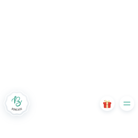
De # PLATFORM_BRANDED_NAME # website maakt
gebruik van cookies. Sommige cookies zijn noodzakelijk voor
de goede werking van de website en als ze uitgeschakeld
zijn, zullen ze de gebruikerservaring negatief beïnvloeden of
ervoor zorgen dat sommige functies van de website
uitgeschakeld zijn. Andere cookies worden gebruikt voor
analyse- of marketingdoeleinden.
Cookies aanvaarden
Mijn cookies beheren