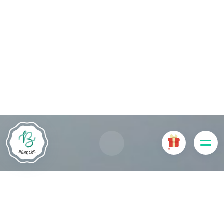
De # PLATFORM_BRANDED_NAME # website maakt
gebruik van cookies. Sommige cookies zijn noodzakelijk voor
de goede werking van de website en als ze uitgeschakeld
zijn, zullen ze de gebruikerservaring negatief beïnvloeden of
ervoor zorgen dat sommige functies van de website
uitgeschakeld zijn. Andere cookies worden gebruikt voor
analyse- of marketingdoeleinden.
Cookies aanvaarden
Mijn cookies beheren