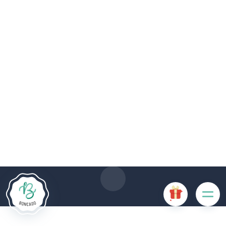
De # PLATFORM_BRANDED_NAME # website maakt
gebruik van cookies. Sommige cookies zijn noodzakelijk voor
de goede werking van de website en als ze uitgeschakeld
zijn, zullen ze de gebruikerservaring negatief beïnvloeden of
ervoor zorgen dat sommige functies van de website
uitgeschakeld zijn. Andere cookies worden gebruikt voor
analyse- of marketingdoeleinden.
Cookies aanvaarden
Mijn cookies beheren