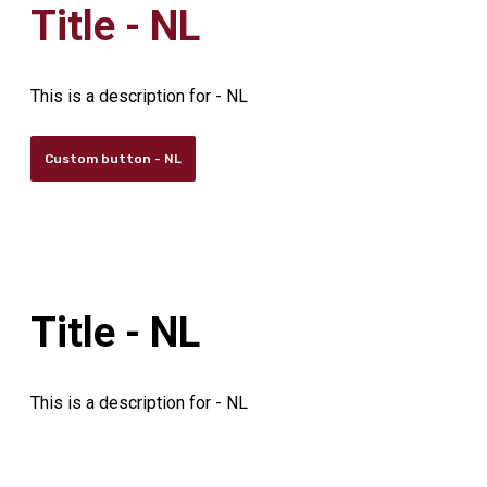
Title - NL
This is a description for - NL
Custom button - NL
Title - NL
This is a description for - NL