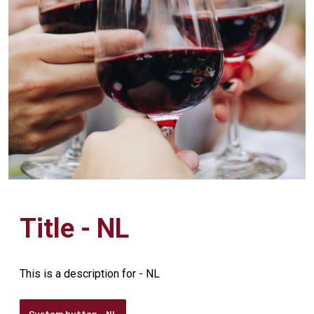
Title - NL
This is a description for - NL