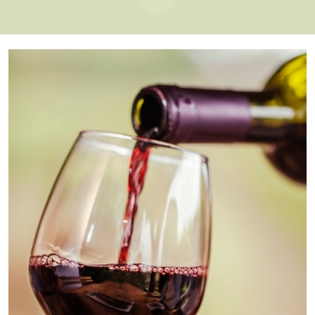
analyse- of marketingdoeleinden.
Cookies aanvaarden
Mijn cookies beheren