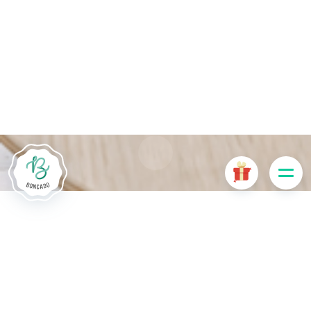
De # PLATFORM_BRANDED_NAME # website maakt
gebruik van cookies. Sommige cookies zijn noodzakelijk voor
de goede werking van de website en als ze uitgeschakeld
zijn, zullen ze de gebruikerservaring negatief beïnvloeden of
ervoor zorgen dat sommige functies van de website
uitgeschakeld zijn. Andere cookies worden gebruikt voor
analyse- of marketingdoeleinden.
Cookies aanvaarden
Mijn cookies beheren