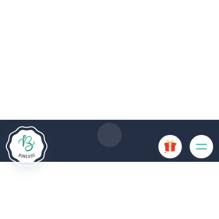
De # PLATFORM_BRANDED_NAME # website maakt
gebruik van cookies. Sommige cookies zijn noodzakelijk voor
de goede werking van de website en als ze uitgeschakeld
zijn, zullen ze de gebruikerservaring negatief beïnvloeden of
ervoor zorgen dat sommige functies van de website
uitgeschakeld zijn. Andere cookies worden gebruikt voor
analyse- of marketingdoeleinden.
Cookies aanvaarden
Mijn cookies beheren