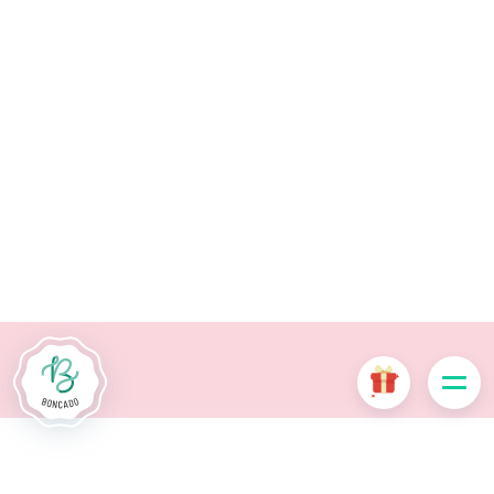
De # PLATFORM_BRANDED_NAME # website maakt
gebruik van cookies. Sommige cookies zijn noodzakelijk voor
de goede werking van de website en als ze uitgeschakeld
zijn, zullen ze de gebruikerservaring negatief beïnvloeden of
ervoor zorgen dat sommige functies van de website
uitgeschakeld zijn. Andere cookies worden gebruikt voor
analyse- of marketingdoeleinden.
Cookies aanvaarden
Mijn cookies beheren