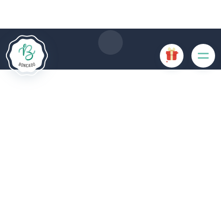
gebruik van cookies. Sommige cookies zijn noodzakelijk voor
de goede werking van de website en als ze uitgeschakeld
zijn, zullen ze de gebruikerservaring negatief beïnvloeden of
ervoor zorgen dat sommige functies van de website
uitgeschakeld zijn. Andere cookies worden gebruikt voor
analyse- of marketingdoeleinden.
Cookies aanvaarden
Mijn cookies beheren