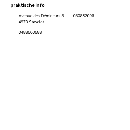
praktische info
Avenue des Démineurs 8
080862096
4970 Stavelot
0488560588