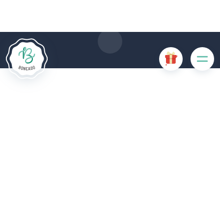
gebruik van cookies. Sommige cookies zijn noodzakelijk voor
de goede werking van de website en als ze uitgeschakeld
zijn, zullen ze de gebruikerservaring negatief beïnvloeden of
ervoor zorgen dat sommige functies van de website
uitgeschakeld zijn. Andere cookies worden gebruikt voor
analyse- of marketingdoeleinden.
Cookies aanvaarden
Mijn cookies beheren