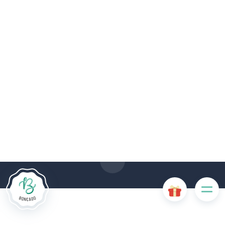
De # PLATFORM_BRANDED_NAME # website maakt
gebruik van cookies. Sommige cookies zijn noodzakelijk voor
de goede werking van de website en als ze uitgeschakeld
zijn, zullen ze de gebruikerservaring negatief beïnvloeden of
ervoor zorgen dat sommige functies van de website
uitgeschakeld zijn. Andere cookies worden gebruikt voor
analyse- of marketingdoeleinden.
Cookies aanvaarden
Mijn cookies beheren