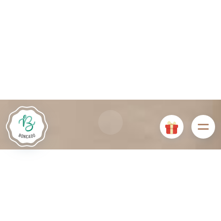
De # PLATFORM_BRANDED_NAME # website maakt
gebruik van cookies. Sommige cookies zijn noodzakelijk voor
de goede werking van de website en als ze uitgeschakeld
zijn, zullen ze de gebruikerservaring negatief beïnvloeden of
ervoor zorgen dat sommige functies van de website
uitgeschakeld zijn. Andere cookies worden gebruikt voor
analyse- of marketingdoeleinden.
Cookies aanvaarden
Mijn cookies beheren