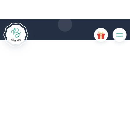
gebruik van cookies. Sommige cookies zijn noodzakelijk voor
de goede werking van de website en als ze uitgeschakeld
zijn, zullen ze de gebruikerservaring negatief beïnvloeden of
ervoor zorgen dat sommige functies van de website
uitgeschakeld zijn. Andere cookies worden gebruikt voor
analyse- of marketingdoeleinden.
Cookies aanvaarden
Mijn cookies beheren