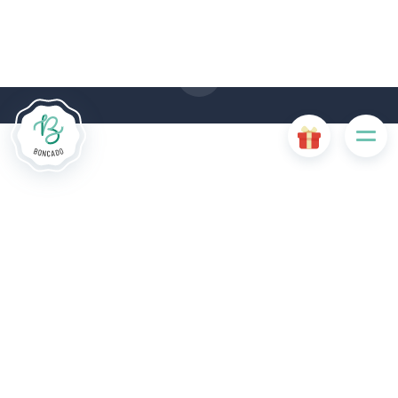
gebruik van cookies. Sommige cookies zijn noodzakelijk voor
de goede werking van de website en als ze uitgeschakeld
zijn, zullen ze de gebruikerservaring negatief beïnvloeden of
ervoor zorgen dat sommige functies van de website
uitgeschakeld zijn. Andere cookies worden gebruikt voor
analyse- of marketingdoeleinden.
Cookies aanvaarden
Mijn cookies beheren