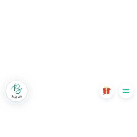
De # PLATFORM_BRANDED_NAME # website maakt
gebruik van cookies. Sommige cookies zijn noodzakelijk voor
de goede werking van de website en als ze uitgeschakeld
zijn, zullen ze de gebruikerservaring negatief beïnvloeden of
ervoor zorgen dat sommige functies van de website
uitgeschakeld zijn. Andere cookies worden gebruikt voor
analyse- of marketingdoeleinden.
Cookies aanvaarden
Mijn cookies beheren