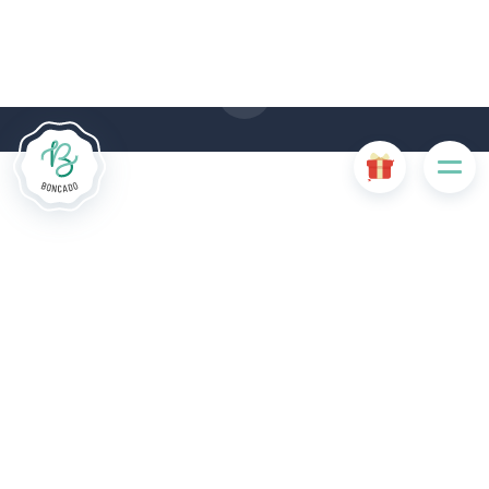
gebruik van cookies. Sommige cookies zijn noodzakelijk voor
de goede werking van de website en als ze uitgeschakeld
zijn, zullen ze de gebruikerservaring negatief beïnvloeden of
ervoor zorgen dat sommige functies van de website
uitgeschakeld zijn. Andere cookies worden gebruikt voor
analyse- of marketingdoeleinden.
Cookies aanvaarden
Mijn cookies beheren