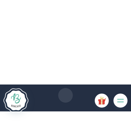
De # PLATFORM_BRANDED_NAME # website maakt
gebruik van cookies. Sommige cookies zijn noodzakelijk voor
de goede werking van de website en als ze uitgeschakeld
zijn, zullen ze de gebruikerservaring negatief beïnvloeden of
ervoor zorgen dat sommige functies van de website
uitgeschakeld zijn. Andere cookies worden gebruikt voor
analyse- of marketingdoeleinden.
Cookies aanvaarden
Mijn cookies beheren