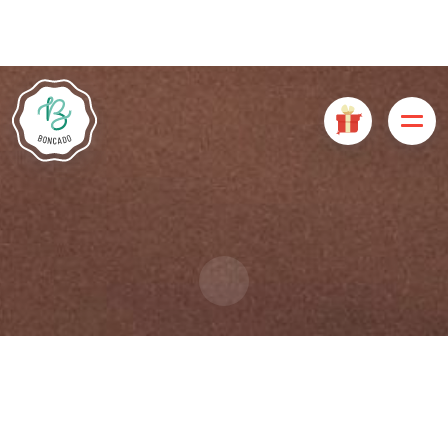
De # PLATFORM_BRANDED_NAME # website maakt
gebruik van cookies. Sommige cookies zijn noodzakelijk voor
de goede werking van de website en als ze uitgeschakeld
zijn, zullen ze de gebruikerservaring negatief beïnvloeden of
ervoor zorgen dat sommige functies van de website
uitgeschakeld zijn. Andere cookies worden gebruikt voor
analyse- of marketingdoeleinden.
Cookies aanvaarden
Mijn cookies beheren