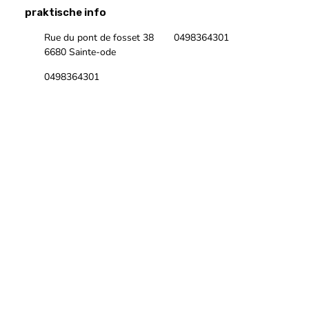
praktische info
Rue du pont de fosset 38
0498364301
6680 Sainte-ode
0498364301