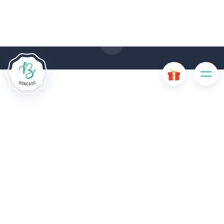
gebruik van cookies. Sommige cookies zijn noodzakelijk voor
de goede werking van de website en als ze uitgeschakeld
zijn, zullen ze de gebruikerservaring negatief beïnvloeden of
ervoor zorgen dat sommige functies van de website
uitgeschakeld zijn. Andere cookies worden gebruikt voor
analyse- of marketingdoeleinden.
Cookies aanvaarden
Mijn cookies beheren