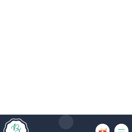
De # PLATFORM_BRANDED_NAME # website maakt
gebruik van cookies. Sommige cookies zijn noodzakelijk voor
de goede werking van de website en als ze uitgeschakeld
zijn, zullen ze de gebruikerservaring negatief beïnvloeden of
ervoor zorgen dat sommige functies van de website
uitgeschakeld zijn. Andere cookies worden gebruikt voor
analyse- of marketingdoeleinden.
Cookies aanvaarden
Mijn cookies beheren