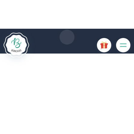
Le site Internet Boncado utilise des cookies. Certains
cookies sont nécessaires au bon fonctionnement du site
Internet et, s'ils sont désactivés, provoquent une dégradation
de l'expérience utilisateur ou désactivent certaines
fonctionnalités du site. D'autres cookies sont utilisés à des
fins d'analyse ou de marketing.
Accepter les cookies
Gérer les cookies