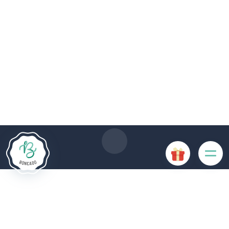
De # PLATFORM_BRANDED_NAME # website maakt
gebruik van cookies. Sommige cookies zijn noodzakelijk voor
de goede werking van de website en als ze uitgeschakeld
zijn, zullen ze de gebruikerservaring negatief beïnvloeden of
ervoor zorgen dat sommige functies van de website
uitgeschakeld zijn. Andere cookies worden gebruikt voor
analyse- of marketingdoeleinden.
Cookies aanvaarden
Mijn cookies beheren