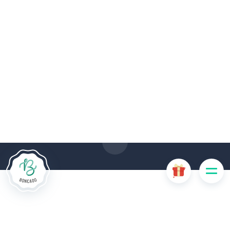
De # PLATFORM_BRANDED_NAME # website maakt
gebruik van cookies. Sommige cookies zijn noodzakelijk voor
de goede werking van de website en als ze uitgeschakeld
zijn, zullen ze de gebruikerservaring negatief beïnvloeden of
ervoor zorgen dat sommige functies van de website
uitgeschakeld zijn. Andere cookies worden gebruikt voor
analyse- of marketingdoeleinden.
Cookies aanvaarden
Mijn cookies beheren